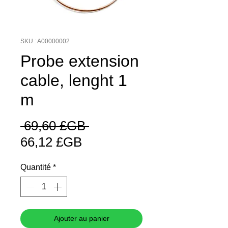
SKU : A00000002
Probe extension
cable, lenght 1
m
Prix
 69,60 £GB 
Prix
original
66,12 £GB
promotionnel
Quantité
*
Ajouter au panier