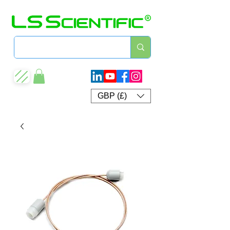
GBP (£)