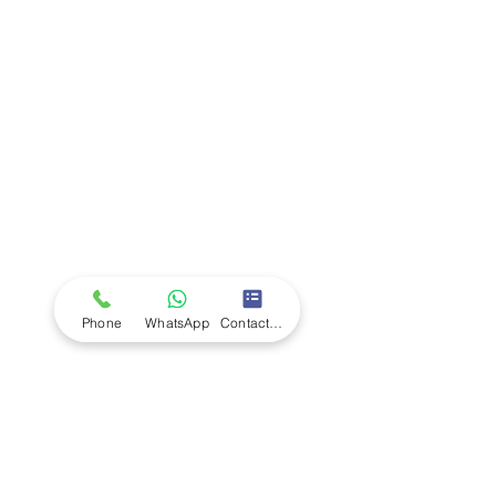
Company
Ab
out LS Scientific
Our Mission
Our Services
Careers at LS Scientific
LS Scientific video
Videos
LS Scientific UK Brochure
Customer Support
Contact Us
Returns Policy
UK Customer Enquiry
Phone
WhatsApp
Contact Form
Africa Customer Enquiry
Terms & Policies
Terms and Conditions
Quality Policy
Returns & EU Withdrawal Policy
Privacy Policy
Cookie Policy