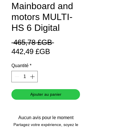
Mainboard and
motors MULTI-
HS 6 Digital
Prix
 465,78 £GB 
Prix
original
442,49 £GB
promotionnel
Quantité
*
Ajouter au panier
Aucun avis pour le moment
Partagez votre expérience, soyez le