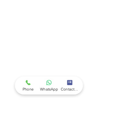
Company
Ab
out LS Scientific
Our Mission
Our Services
Careers at LS Scientific
LS Scientific video
Videos
LS Scientific UK Brochure
Customer Support
Contact Us
Returns Policy
UK Customer Enquiry
Phone
WhatsApp
Contact Form
Africa Customer Enquiry
Terms & Policies
Terms and Conditions
Quality Policy
Returns & EU Withdrawal Policy
Privacy Policy
Cookie Policy