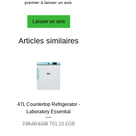
premier à laisser un avis.
Laisser un avis
Articles similaires
47L Countertop Refrigerator -
Laboratory Essential
Prix original
Prix promotionnel
738,00 £GB
701,10 £GB