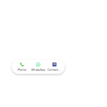
Company
Ab
out LS Scientific
Our Mission
Our Services
Careers at LS Scientific
LS Scientific video
Videos
LS Scientific UK Brochure
Customer Support
Contact Us
Returns Policy
UK Customer Enquiry
Phone
WhatsApp
Contact Form
Africa Customer Enquiry
Terms & Policies
Terms and Conditions
Quality Policy
Returns & EU Withdrawal Policy
Privacy Policy
Cookie Policy