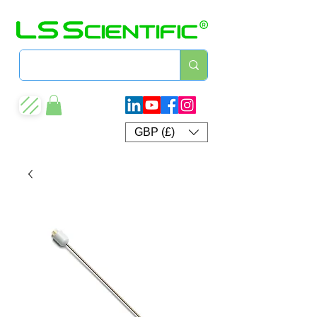
GBP (£)