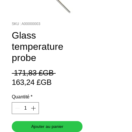
SKU : A00000003
Glass
temperature
probe
Prix
 171,83 £GB 
Prix
original
163,24 £GB
promotionnel
Quantité
*
Ajouter au panier