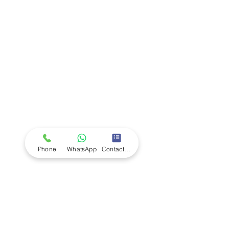
Company
Ab
out LS Scientific
Our Mission
Our Services
Careers at LS Scientific
LS Scientific video
Videos
LS Scientific UK Brochure
Customer Support
Contact Us
Returns Policy
UK Customer Enquiry
Phone
WhatsApp
Contact Form
Africa Customer Enquiry
Terms & Policies
Terms and Conditions
Quality Policy
Returns & EU Withdrawal Policy
Privacy Policy
Cookie Policy