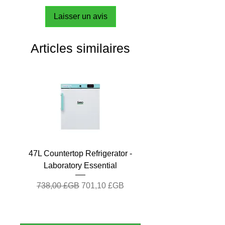
Laisser un avis
Articles similaires
47L Countertop Refrigerator -
Laboratory Essential
Prix original
Prix promotionnel
738,00 £GB
701,10 £GB