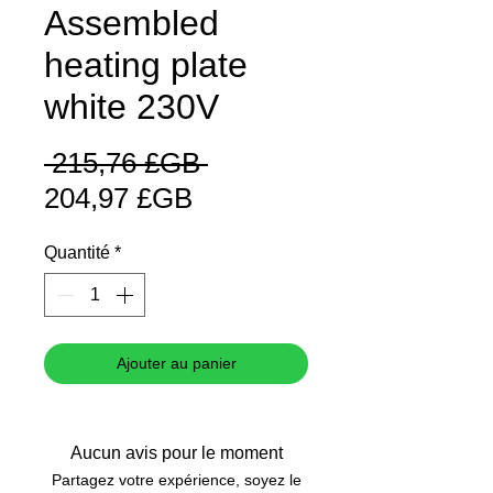
Assembled
heating plate
white 230V
Prix
 215,76 £GB 
Prix
original
204,97 £GB
promotionnel
Quantité
*
Ajouter au panier
Aucun avis pour le moment
Partagez votre expérience, soyez le