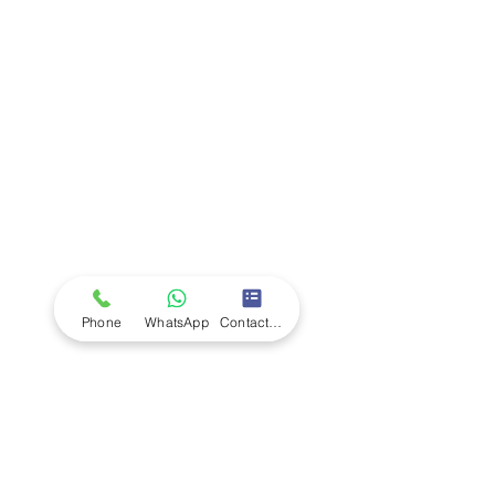
Company
Ab
out LS Scientific
Our Mission
Our Services
Careers at LS Scientific
LS Scientific video
Videos
LS Scientific UK Brochure
Customer Support
Contact Us
Returns Policy
UK Customer Enquiry
Phone
WhatsApp
Contact Form
Africa Customer Enquiry
Terms & Policies
Terms and Conditions
Quality Policy
Returns & EU Withdrawal Policy
Privacy Policy
Cookie Policy