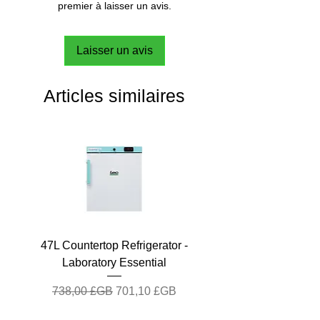
premier à laisser un avis.
Laisser un avis
Articles similaires
47L Countertop Refrigerator -
Laboratory Essential
Prix original
Prix promotionnel
738,00 £GB
701,10 £GB