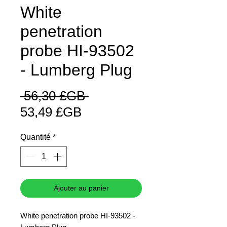
White
penetration
probe HI-93502
- Lumberg Plug
Prix
 56,30 £GB 
Prix
original
53,49 £GB
promotionnel
Quantité
*
Ajouter au panier
White penetration probe HI-93502 -