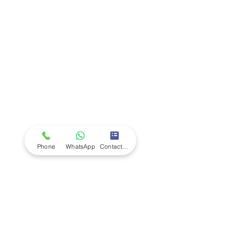
Company
Ab
out LS Scientific
Our Mission
Our Services
Careers at LS Scientific
LS Scientific video
Videos
LS Scientific UK Brochure
Customer Support
Contact Us
Returns Policy
UK Customer Enquiry
Phone
WhatsApp
Contact Form
Africa Customer Enquiry
Terms & Policies
Terms and Conditions
Quality Policy
Returns & EU Withdrawal Policy
Privacy Policy
Cookie Policy