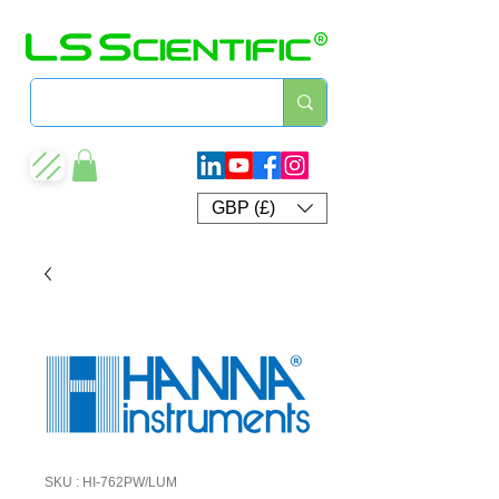
GBP (£)
SKU : HI-762PW/LUM