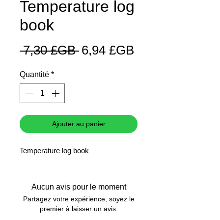
Temperature log
book
Prix
Prix
 7,30 £GB 
6,94 £GB
original
promotionnel
Quantité
*
Ajouter au panier
Temperature log book
Aucun avis pour le moment
Partagez votre expérience, soyez le
premier à laisser un avis.