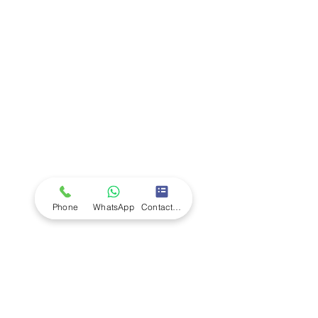
Company
Ab
out LS Scientific
Our Mission
Our Services
Careers at LS Scientific
LS Scientific video
Videos
LS Scientific UK Brochure
Customer Support
Contact Us
Returns Policy
UK Customer Enquiry
Phone
WhatsApp
Contact Form
Africa Customer Enquiry
Terms & Policies
Terms and Conditions
Quality Policy
Returns & EU Withdrawal Policy
Privacy Policy
Cookie Policy