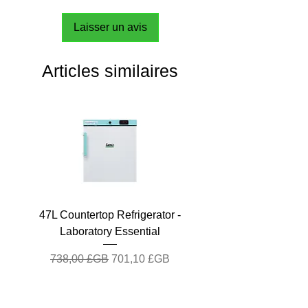
Laisser un avis
Articles similaires
47L Countertop Refrigerator -
Laboratory Essential
Prix original
Prix promotionnel
738,00 £GB
701,10 £GB