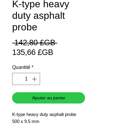
K-type heavy
duty asphalt
probe
Prix
 142,80 £GB 
Prix
original
135,66 £GB
promotionnel
Quantité
*
Ajouter au panier
K-type heavy duty asphalt probe
500 x 9.5 mm