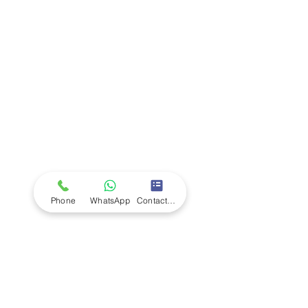
Company
Ab
out LS Scientific
Our Mission
Our Services
Careers at LS Scientific
LS Scientific video
Videos
LS Scientific UK Brochure
Customer Support
Contact Us
Returns Policy
UK Customer Enquiry
Phone
WhatsApp
Contact Form
Africa Customer Enquiry
Terms & Policies
Terms and Conditions
Quality Policy
Returns & EU Withdrawal Policy
Privacy Policy
Cookie Policy