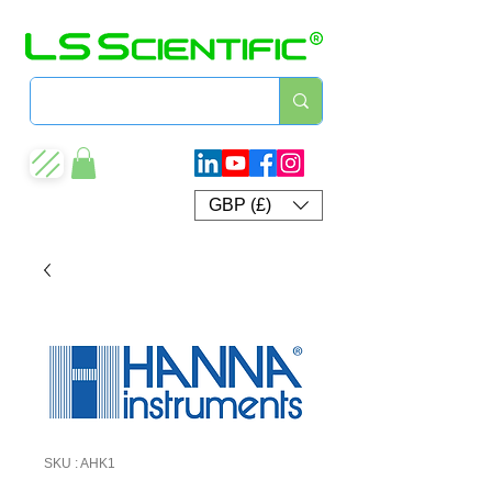
GBP (£)
SKU : AHK1