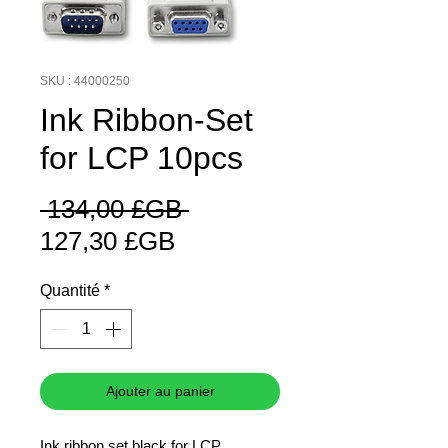
SKU : 44000250
Ink Ribbon-Set
for LCP 10pcs
Prix
 134,00 £GB 
Prix
original
127,30 £GB
promotionnel
Quantité
*
Ajouter au panier
Ink ribbon set black for LCP,