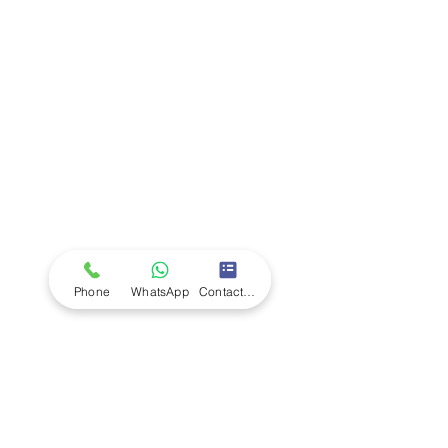
Company
Ab
out LS Scientific
Our Mission
Our Services
Careers at LS Scientific
LS Scientific video
Videos
LS Scientific UK Brochure
Customer Support
Contact Us
Returns Policy
UK Customer Enquiry
Phone
WhatsApp
Contact Form
Africa Customer Enquiry
Terms & Policies
Terms and Conditions
Quality Policy
Returns & EU Withdrawal Policy
Privacy Policy
Cookie Policy