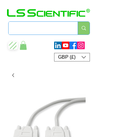
GBP (£)