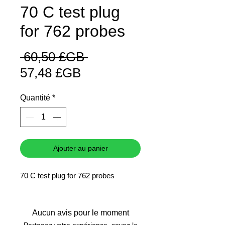
70 C test plug
for 762 probes
Prix
 60,50 £GB 
Prix
original
57,48 £GB
promotionnel
Quantité
*
Ajouter au panier
70 C test plug for 762 probes
Aucun avis pour le moment
Partagez votre expérience, soyez le