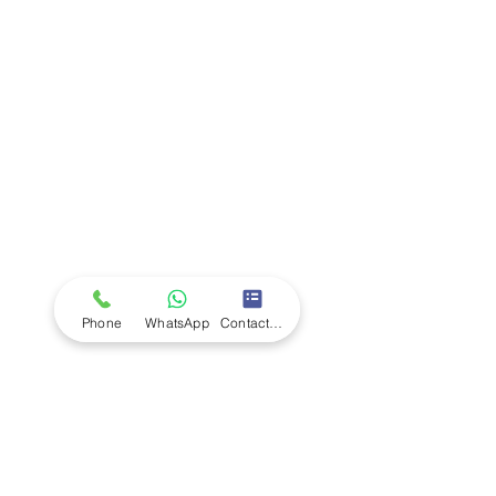
Company
Ab
out LS Scientific
Our Mission
Our Services
Careers at LS Scientific
LS Scientific video
Videos
LS Scientific UK Brochure
Customer Support
Contact Us
Returns Policy
UK Customer Enquiry
Phone
WhatsApp
Contact Form
Africa Customer Enquiry
Terms & Policies
Terms and Conditions
Quality Policy
Returns & EU Withdrawal Policy
Privacy Policy
Cookie Policy