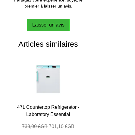
premier à laisser un avis.
Laisser un avis
Articles similaires
47L Countertop Refrigerator -
Laboratory Essential
Prix original
Prix promotionnel
738,00 £GB
701,10 £GB