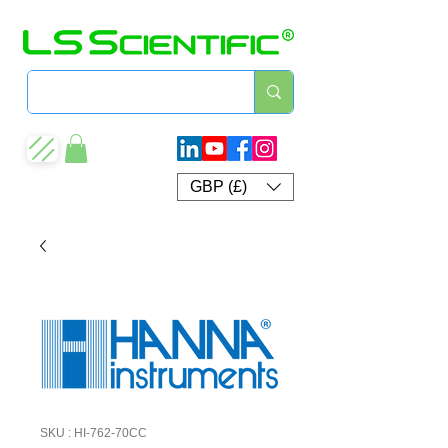
GBP (£)
SKU : HI-762-70CC