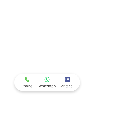
Company
Ab
out LS Scientific
Our Mission
Our Services
Careers at LS Scientific
LS Scientific video
Videos
LS Scientific UK Brochure
Customer Support
Contact Us
Returns Policy
UK Customer Enquiry
Phone
WhatsApp
Contact Form
Africa Customer Enquiry
Terms & Policies
Terms and Conditions
Quality Policy
Returns & EU Withdrawal Policy
Privacy Policy
Cookie Policy