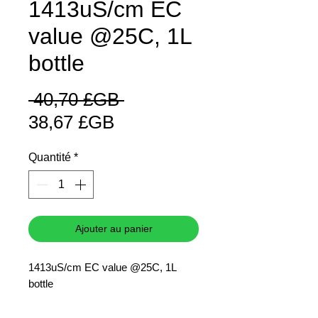
1413uS/cm EC
value @25C, 1L
bottle
Prix
 40,70 £GB 
Prix
original
38,67 £GB
promotionnel
Quantité
*
Ajouter au panier
1413uS/cm EC value @25C, 1L
bottle