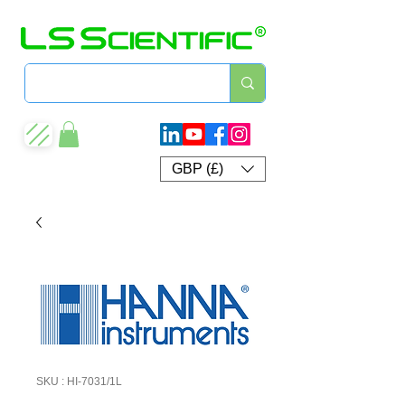
GBP (£)
SKU : HI-7031/1L