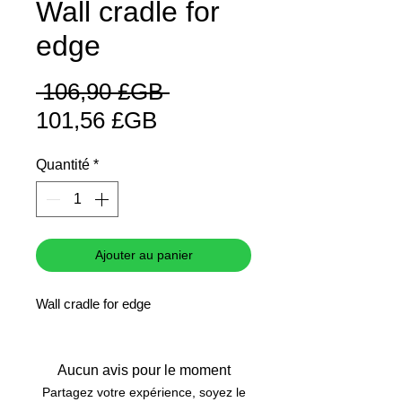
Wall cradle for
edge
Prix
 106,90 £GB 
Prix
original
101,56 £GB
promotionnel
Quantité
*
Ajouter au panier
Wall cradle for edge
Aucun avis pour le moment
Partagez votre expérience, soyez le