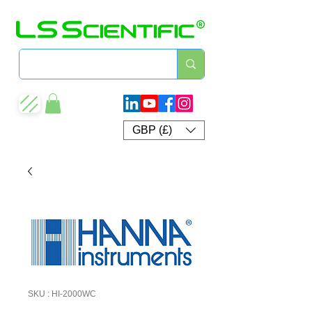
GBP (£)
SKU : HI-2000WC