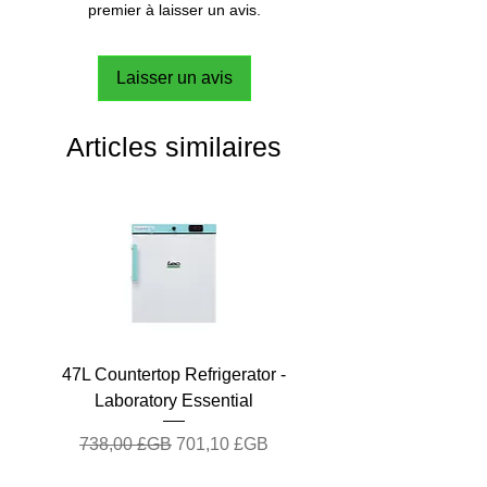
premier à laisser un avis.
Laisser un avis
Articles similaires
47L Countertop Refrigerator -
Laboratory Essential
Prix original
Prix promotionnel
738,00 £GB
701,10 £GB