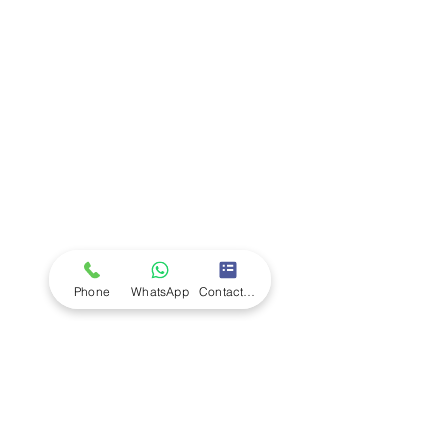
Company
Ab
out LS Scientific
Our Mission
Our Services
Careers at LS Scientific
LS Scientific video
Videos
LS Scientific UK Brochure
Customer Support
Contact Us
Returns Policy
UK Customer Enquiry
Phone
WhatsApp
Contact Form
Africa Customer Enquiry
Terms & Policies
Terms and Conditions
Quality Policy
Returns & EU Withdrawal Policy
Privacy Policy
Cookie Policy