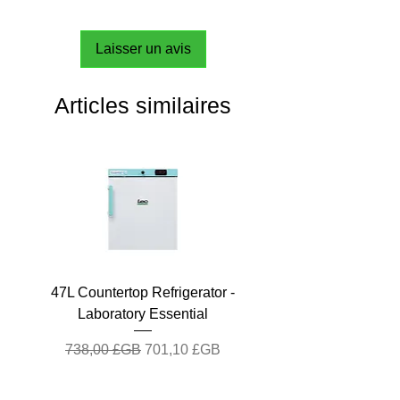
Laisser un avis
Articles similaires
47L Countertop Refrigerator -
Laboratory Essential
Prix original
Prix promotionnel
738,00 £GB
701,10 £GB