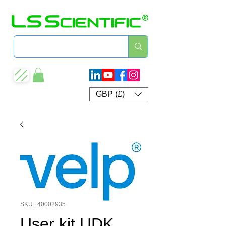
GBP (£)
SKU : 40002935
User kit UDK