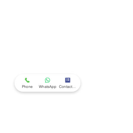
Company
Ab
out LS Scientific
Our Mission
Our Services
Careers at LS Scientific
LS Scientific video
Videos
LS Scientific UK Brochure
Customer Support
Contact Us
Returns Policy
UK Customer Enquiry
Phone
WhatsApp
Contact Form
Africa Customer Enquiry
Terms & Policies
Terms and Conditions
Quality Policy
Returns & EU Withdrawal Policy
Privacy Policy
Cookie Policy