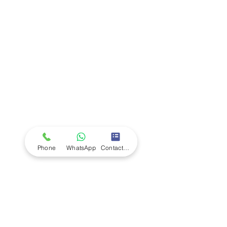
Company
Ab
out LS Scientific
Our Mission
Our Services
Careers at LS Scientific
LS Scientific video
Videos
LS Scientific UK Brochure
Customer Support
Contact Us
Returns Policy
UK Customer Enquiry
Phone
WhatsApp
Contact Form
Africa Customer Enquiry
Terms & Policies
Terms and Conditions
Quality Policy
Returns & EU Withdrawal Policy
Privacy Policy
Cookie Policy