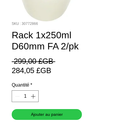
SKU : 30772866
Rack 1x250ml
D60mm FA 2/pk
Prix
 299,00 £GB 
Prix
original
284,05 £GB
promotionnel
Quantité
*
Ajouter au panier