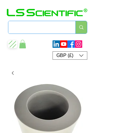
GBP (£)