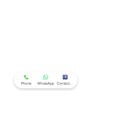
Company
Ab
out LS Scientific
Our Mission
Our Services
Careers at LS Scientific
LS Scientific video
Videos
LS Scientific UK Brochure
Customer Support
Contact Us
Returns Policy
UK Customer Enquiry
Phone
WhatsApp
Contact Form
Africa Customer Enquiry
Terms & Policies
Terms and Conditions
Quality Policy
Returns & EU Withdrawal Policy
Privacy Policy
Cookie Policy