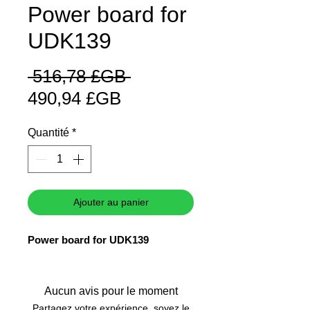
Power board for
UDK139
Prix
 516,78 £GB 
Prix
original
490,94 £GB
promotionnel
Quantité
*
Ajouter au panier
Power board for UDK139
Aucun avis pour le moment
Partagez votre expérience, soyez le