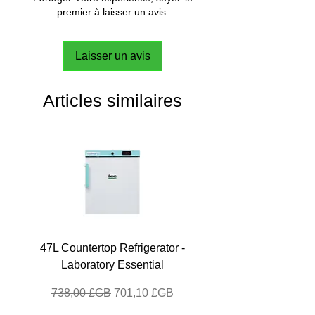
premier à laisser un avis.
Laisser un avis
Articles similaires
47L Countertop Refrigerator -
Laboratory Essential
Prix original
Prix promotionnel
738,00 £GB
701,10 £GB