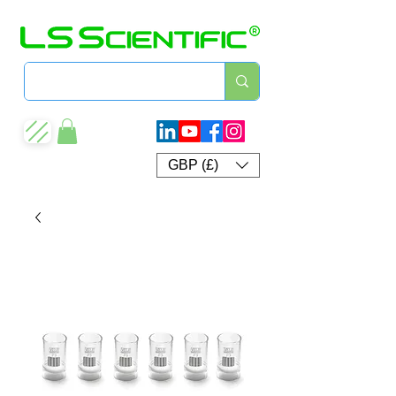
GBP (£)