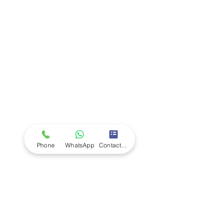
Company
Ab
out LS Scientific
Our Mission
Our Services
Careers at LS Scientific
LS Scientific video
Videos
LS Scientific UK Brochure
Customer Support
Contact Us
Returns Policy
UK Customer Enquiry
Phone
WhatsApp
Contact Form
Africa Customer Enquiry
Terms & Policies
Terms and Conditions
Quality Policy
Returns & EU Withdrawal Policy
Privacy Policy
Cookie Policy