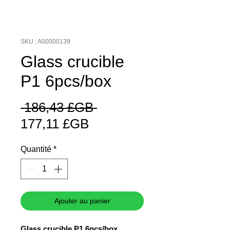
SKU : A00000139
Glass crucible
P1 6pcs/box
Prix
 186,43 £GB 
Prix
original
177,11 £GB
promotionnel
Quantité
*
Ajouter au panier
Glass crucible P1 6pcs/box