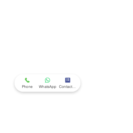
Company
Ab
out LS Scientific
Our Mission
Our Services
Careers at LS Scientific
LS Scientific video
Videos
LS Scientific UK Brochure
Customer Support
Contact Us
Returns Policy
UK Customer Enquiry
Phone
WhatsApp
Contact Form
Africa Customer Enquiry
Terms & Policies
Terms and Conditions
Quality Policy
Returns & EU Withdrawal Policy
Privacy Policy
Cookie Policy