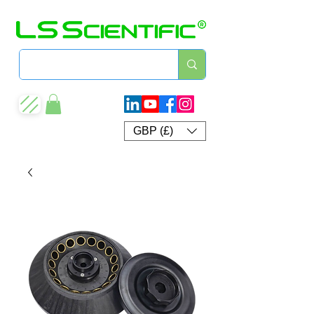
GBP (£)