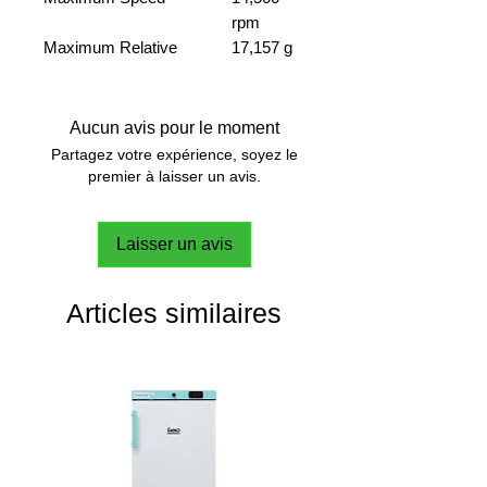
rpm
Maximum Relative
17,157 g
Centrifuge Force (x g)
Maximum
18 x 1.5 /
Capacity(Rotor)
2.0 ml
Aucun avis pour le moment
Partagez votre expérience, soyez le
premier à laisser un avis.
Laisser un avis
Articles similaires