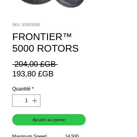
SKU : 83041006
FRONTIER™
5000 ROTORS
Prix
 204,00 £GB 
Prix
original
193,80 £GB
promotionnel
Quantité
*
Ajouter au panier
Maximum Speed
14,500