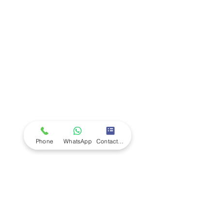
Company
Ab
out LS Scientific
Our Mission
Our Services
Careers at LS Scientific
LS Scientific video
Videos
LS Scientific UK Brochure
Customer Support
Contact Us
Returns Policy
UK Customer Enquiry
Phone
WhatsApp
Contact Form
Africa Customer Enquiry
Terms & Policies
Terms and Conditions
Quality Policy
Returns & EU Withdrawal Policy
Privacy Policy
Cookie Policy