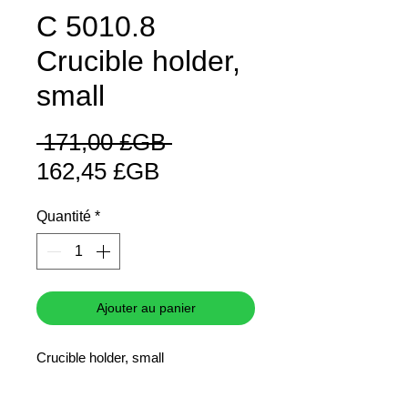
C 5010.8
Crucible holder,
small
Prix
 171,00 £GB 
Prix
original
162,45 £GB
promotionnel
Quantité
*
Ajouter au panier
Crucible holder, small