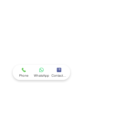
Company
Ab
out LS Scientific
Our Mission
Our Services
Careers at LS Scientific
LS Scientific video
Videos
LS Scientific UK Brochure
Customer Support
Contact Us
Returns Policy
UK Customer Enquiry
Phone
WhatsApp
Contact Form
Africa Customer Enquiry
Terms & Policies
Terms and Conditions
Quality Policy
Returns & EU Withdrawal Policy
Privacy Policy
Cookie Policy