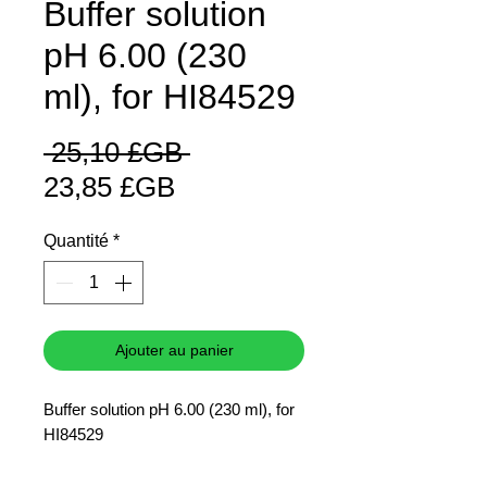
Buffer solution
pH 6.00 (230
ml), for HI84529
Prix
 25,10 £GB 
Prix
original
23,85 £GB
promotionnel
Quantité
*
Ajouter au panier
Buffer solution pH 6.00 (230 ml), for
HI84529