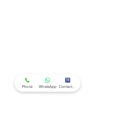
Company
Ab
out LS Scientific
Our Mission
Our Services
Careers at LS Scientific
LS Scientific video
Videos
LS Scientific UK Brochure
Customer Support
Contact Us
Returns Policy
UK Customer Enquiry
Phone
WhatsApp
Contact Form
Africa Customer Enquiry
Terms & Policies
Terms and Conditions
Quality Policy
Returns & EU Withdrawal Policy
Privacy Policy
Cookie Policy