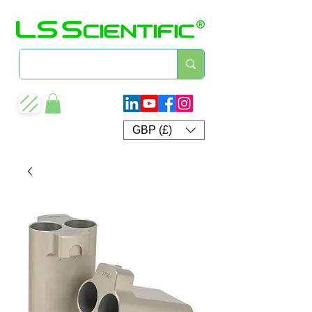
GBP (£)