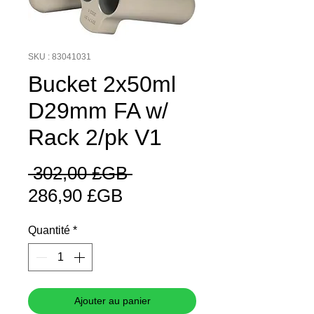
SKU : 83041031
Bucket 2x50ml
D29mm FA w/
Rack 2/pk V1
Prix
 302,00 £GB 
Prix
original
286,90 £GB
promotionnel
Quantité
*
Ajouter au panier