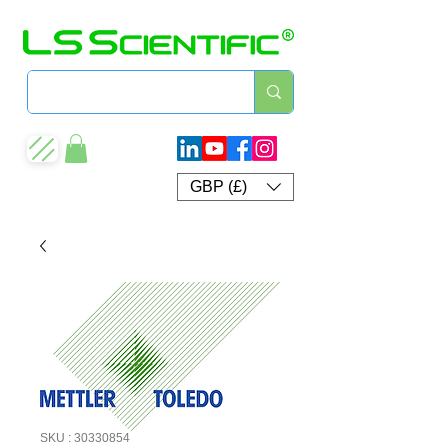
GBP (£)
SKU : 30330854