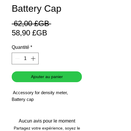
Battery Cap
Prix
 62,00 £GB 
Prix
original
58,90 £GB
promotionnel
Quantité
*
Ajouter au panier
Accessory for density meter,
Battery cap
Aucun avis pour le moment
Partagez votre expérience, soyez le