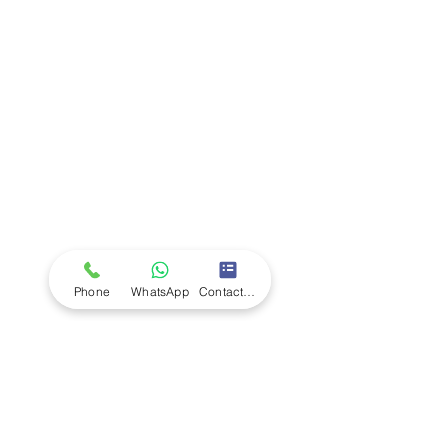
Company
Ab
out LS Scientific
Our Mission
Our Services
Careers at LS Scientific
LS Scientific video
Videos
LS Scientific UK Brochure
Customer Support
Contact Us
Returns Policy
UK Customer Enquiry
Phone
WhatsApp
Contact Form
Africa Customer Enquiry
Terms & Policies
Terms and Conditions
Quality Policy
Returns & EU Withdrawal Policy
Privacy Policy
Cookie Policy