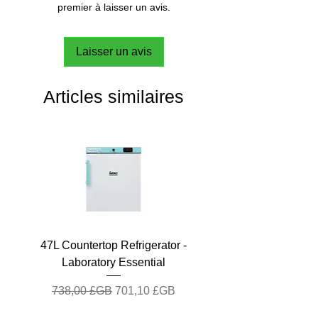
premier à laisser un avis.
Laisser un avis
Articles similaires
47L Countertop Refrigerator -
Laboratory Essential
Prix original
Prix promotionnel
738,00 £GB
701,10 £GB