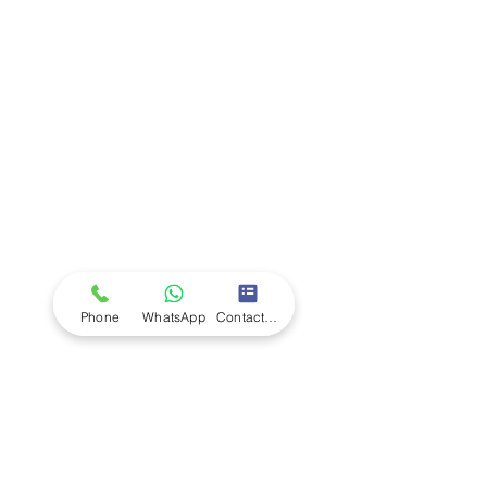
Company
Ab
out LS Scientific
Our Mission
Our Services
Careers at LS Scientific
LS Scientific video
Videos
LS Scientific UK Brochure
Customer Support
Contact Us
Returns Policy
UK Customer Enquiry
Phone
WhatsApp
Contact Form
Africa Customer Enquiry
Terms & Policies
Terms and Conditions
Quality Policy
Returns & EU Withdrawal Policy
Privacy Policy
Cookie Policy