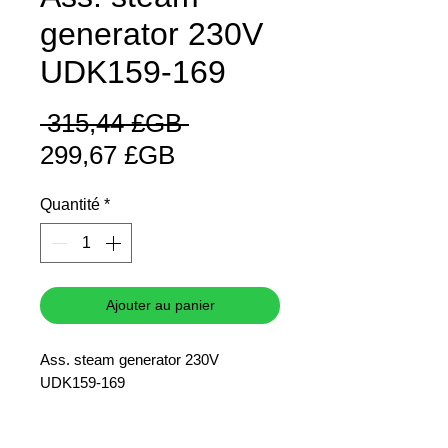
generator 230V
UDK159-169
Prix
 315,44 £GB 
Prix
original
299,67 £GB
promotionnel
Quantité
*
Ajouter au panier
Ass. steam generator 230V
UDK159-169