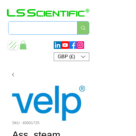
GBP (£)
SKU : 40001725
Ass. steam