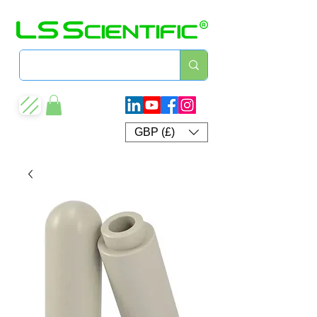
GBP (£)