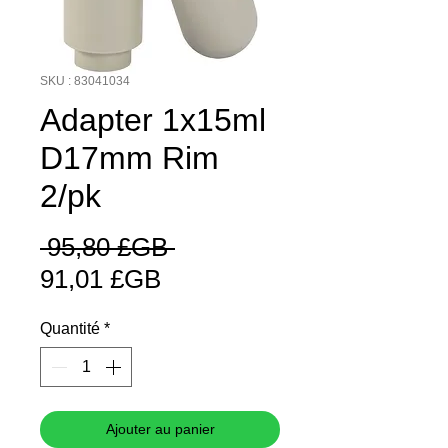
SKU : 83041034
Adapter 1x15ml
D17mm Rim
2/pk
Prix
 95,80 £GB 
Prix
original
91,01 £GB
promotionnel
Quantité
*
Ajouter au panier