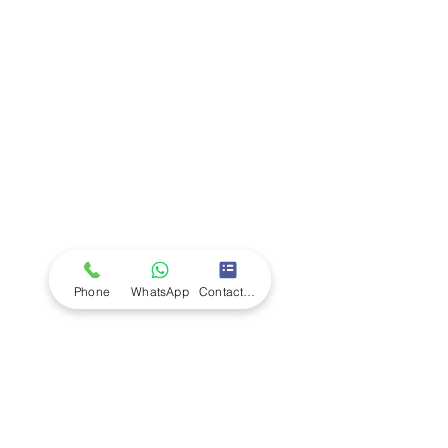
Company
Ab
out LS Scientific
Our Mission
Our Services
Careers at LS Scientific
LS Scientific video
Videos
LS Scientific UK Brochure
Customer Support
Contact Us
Returns Policy
UK Customer Enquiry
Phone
WhatsApp
Contact Form
Africa Customer Enquiry
Terms & Policies
Terms and Conditions
Quality Policy
Returns & EU Withdrawal Policy
Privacy Policy
Cookie Policy