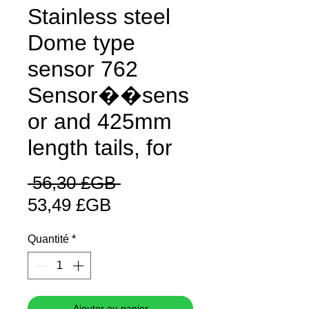
Stainless steel
Dome type
sensor 762
Sensor��sens
or and 425mm
length tails, for
Prix
 56,30 £GB 
Prix
original
53,49 £GB
promotionnel
Quantité
*
Ajouter au panier