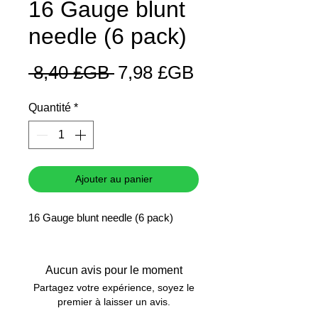
16 Gauge blunt
needle (6 pack)
Prix
Prix
 8,40 £GB 
7,98 £GB
original
promotionnel
Quantité
*
Ajouter au panier
16 Gauge blunt needle (6 pack)
Aucun avis pour le moment
Partagez votre expérience, soyez le
premier à laisser un avis.