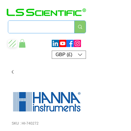
GBP (£)
SKU : HI-740272