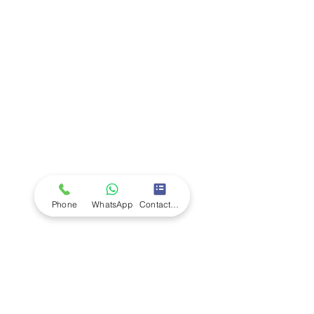
Company
Ab
out LS Scientific
Our Mission
Our Services
Careers at LS Scientific
LS Scientific video
Videos
LS Scientific UK Brochure
Customer Support
Contact Us
Returns Policy
UK Customer Enquiry
Phone
WhatsApp
Contact Form
Africa Customer Enquiry
Terms & Policies
Terms and Conditions
Quality Policy
Returns & EU Withdrawal Policy
Privacy Policy
Cookie Policy