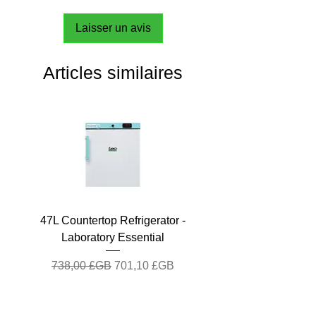
Laisser un avis
Articles similaires
47L Countertop Refrigerator -
Laboratory Essential
Prix original
Prix promotionnel
738,00 £GB
701,10 £GB