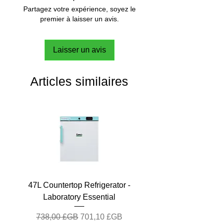
Partagez votre expérience, soyez le
premier à laisser un avis.
Laisser un avis
Articles similaires
47L Countertop Refrigerator -
Laboratory Essential
Prix original
Prix promotionnel
738,00 £GB
701,10 £GB