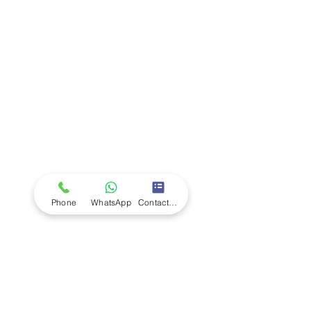
Company
Ab
out LS Scientific
Our Mission
Our Services
Careers at LS Scientific
LS Scientific video
Videos
LS Scientific UK Brochure
Customer Support
Contact Us
Returns Policy
UK Customer Enquiry
Phone
WhatsApp
Contact Form
Africa Customer Enquiry
Terms & Policies
Terms and Conditions
Quality Policy
Returns & EU Withdrawal Policy
Privacy Policy
Cookie Policy