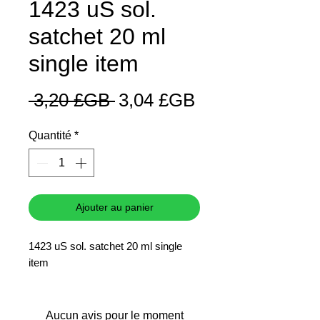
1423 uS sol.
satchet 20 ml
single item
Prix
Prix
 3,20 £GB 
3,04 £GB
original
promotionnel
Quantité
*
Ajouter au panier
1423 uS sol. satchet 20 ml single
item
Aucun avis pour le moment